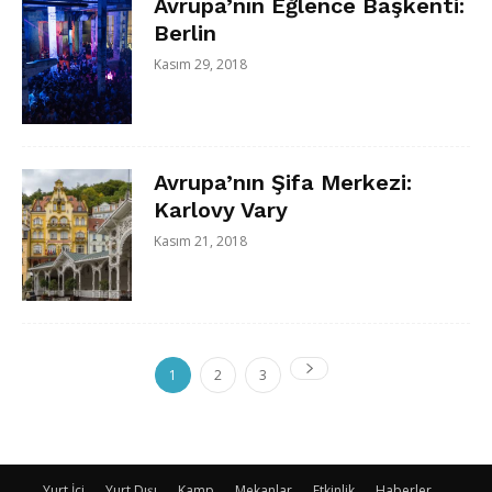
Avrupa’nın Eğlence Başkenti:
Berlin
Kasım 29, 2018
Avrupa’nın Şifa Merkezi:
Karlovy Vary
Kasım 21, 2018
1
2
3
Yurt İçi
Yurt Dışı
Kamp
Mekanlar
Etkinlik
Haberler