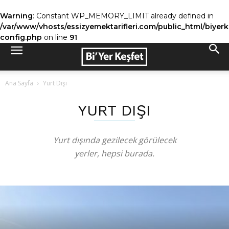
Warning
: Constant WP_MEMORY_LIMIT already defined in
/var/www/vhosts/essizyemektarifleri.com/public_html/biyer
config.php
on line
91
Ana Sayfa
Yurt Dışı
YURT DIŞI
Yurt dışında gezilecek görülecek
yerler, hepsi burada.