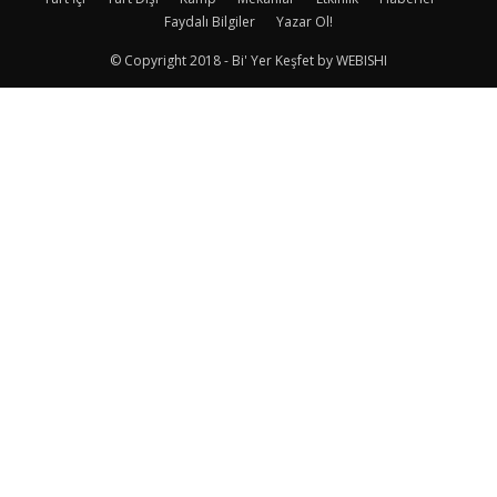
Faydalı Bilgiler
Yazar Ol!
© Copyright 2018 - Bi' Yer Keşfet by WEBISHI