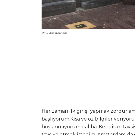
Pluk Amsterdam
Her zaman ilk girişi yapmak zordur am
başlıyorum.Kısa ve öz bilgiler veriy
hoşlanmıyorum galiba. Kendisini tav
tavsiye etmek istedim. Amsterdam da ge