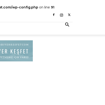
fet.com/wp-config.php
on line
91