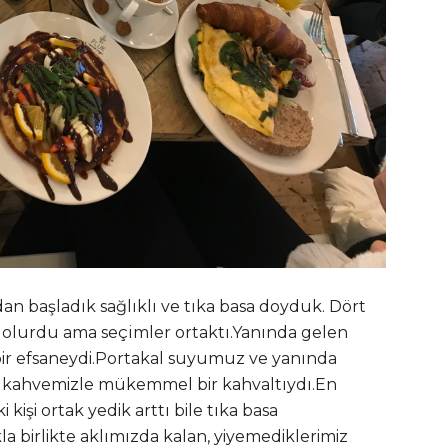
 başladık sağlıklı ve tıka basa doyduk. Dört
 olurdu ama seçimler ortaktı.Yanında gelen
 bir efsaneydi.Portakal suyumuz ve yanında
tre kahvemizle mükemmel bir kahvaltıydı.En
işi ortak yedik arttı bile tıka basa
birlikte aklımızda kalan, yiyemediklerimiz