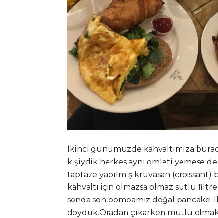
İkinci günümüzde kahvaltımıza buradan
kişiydik herkes aynı omleti yemese de
taptaze yapılmış kruvasan (
croissant)
kahvaltı için olmazsa olmaz sütlü fil
sonda son bombamız doğal pancake. İki k
doyduk.Oradan çıkarken mutlu olmakla 