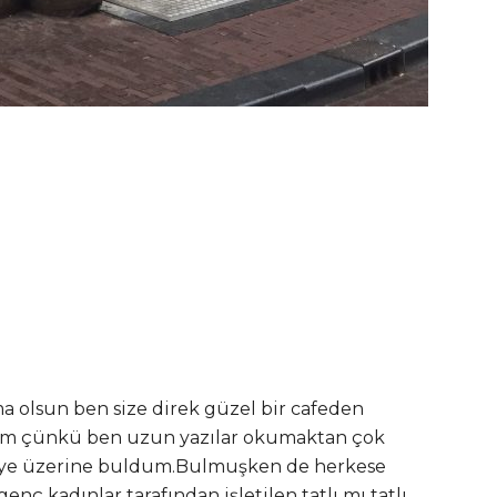
a olsun ben size direk güzel bir cafeden
orum çünkü ben uzun yazılar okumaktan çok
siye üzerine buldum.Bulmuşken de herkese
nç kadınlar tarafından işletilen tatlı mı tatlı