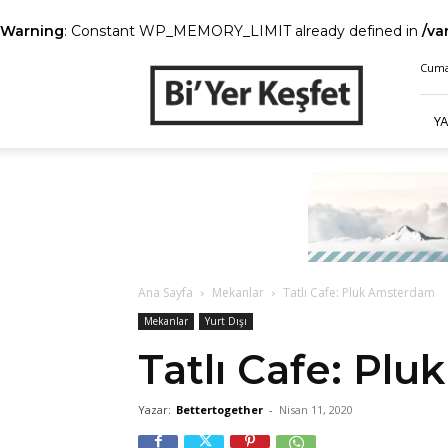
Warning
: Constant WP_MEMORY_LIMIT already defined in
/va
Bi’
Cuma,
Yer
Keşfet
Y
Ana Sayfa
Mekanlar
Tatlı Cafe: Pluk Amsterdam
Mekanlar
Yurt Dışı
Tatlı Cafe: Pl
Yazar:
Bettertogether
-
Nisan 11, 2020