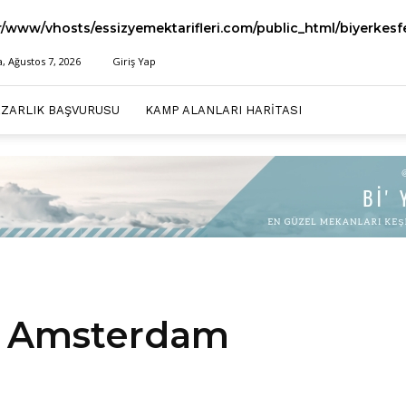
r/www/vhosts/essizyemektarifleri.com/public_html/biyerkes
 Ağustos 7, 2026
Giriş Yap
AZARLIK BAŞVURUSU
KAMP ALANLARI HARITASI
uk Amsterdam