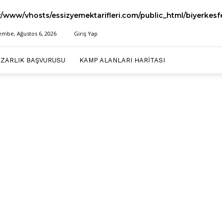
r/www/vhosts/essizyemektarifleri.com/public_html/biyerkes
embe, Ağustos 6, 2026
Giriş Yap
AZARLIK BAŞVURUSU
KAMP ALANLARI HARITASI