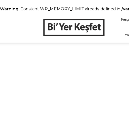
Warning
: Constant WP_MEMORY_LIMIT already defined in
/va
Bi’
Perş
Yer
Keşfet
Y