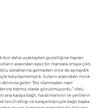
ik bizi daha uçaktayken güzelliğine hayran
tların arasından eşsiz bir manzara ortaya çıktı.
u dolu sokaklarına gelmeden önce de aşinaydık
yle karşılaşmamıştık. Suların arasındaki minik
lk aklımıza gelen “Biz ıslanmadan nasıl
derine batmış olarak gözükmüyordu.” oldu.
in ana karaya bağlı, havalimanının ve yerlilerin
k tercih ettiği ve karaya köprüyle bağlı başka
rından oluşan, kimsenin girmediği bir bölümü