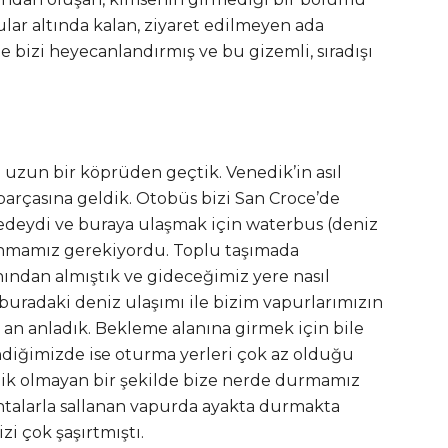
ar altında kalan, ziyaret edilmeyen ada
e bizi heyecanlandırmış ve bu gizemli, sıradışı
.
uzun bir köprüden geçtik. Venedik’in asıl
 parçasına geldik. Otobüs bizi San Croce’de
gedeydi ve buraya ulaşmak için waterbus (deniz
anmamız gerekiyordu. Toplu taşımada
nından almıştık ve gideceğimiz yere nasıl
buradaki deniz ulaşımı ile bizim vapurlarımızın
 an anladık. Bekleme alanına girmek için bile
ndiğimizde ise oturma yerleri çok az olduğu
nazik olmayan bir şekilde bize nerde durmamız
antalarla sallanan vapurda ayakta durmakta
zi çok şaşırtmıştı.