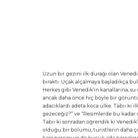
Uzun bir gezini ilk durağı olan Vened
bıraktı. Uçak alçalmaya başladıkça bulu
Herkes gibi Venedik’in kanallarına, s
ancak daha önce hiç böyle bir görüntü
adacıklardı adeta koca ülke. Tabii ki i
gezeceğiz?” ve “Resimlerde bu kadar 
Tabii ki sonradan öğrendik ki Venedik’
olduğu bir bölümü, turistlerin daha ço
kara parçası ve de küçük ada parçala