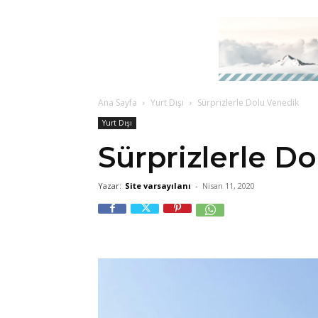
Ana Sayfa
Yurt Dışı
Sürprizlerle Dolu Venedik
Yurt Dışı
Sürprizlerle D
Yazar:
Site varsayılanı
-
Nisan 11, 2020