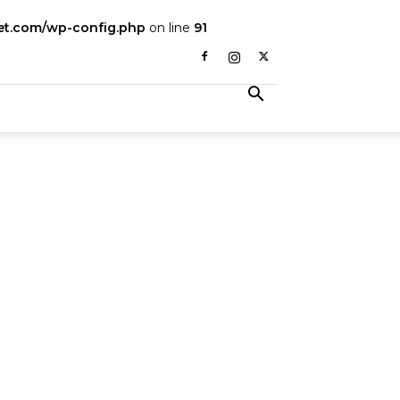
fet.com/wp-config.php
on line
91