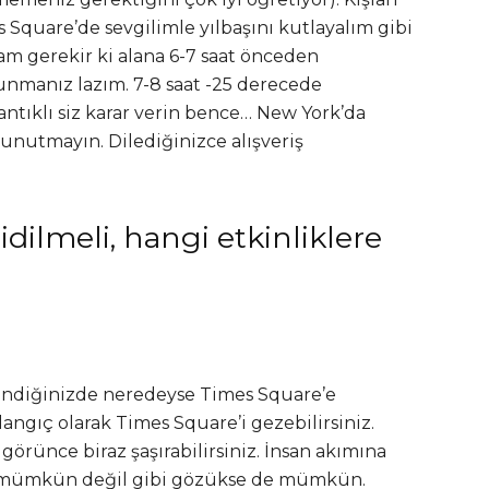
Square’de sevgilimle yılbaşını kutlayalım gibi
mam gerekir ki alana 6-7 saat önceden
unmanız lazım. 7-8 saat -25 derecede
tıklı siz karar verin bence… New York’da
 unutmayın. Dilediğinizce alışveriş
dilmeli, hangi etkinliklere
 indiğinizde neredeyse Times Square’e
langıç olarak Times Square’i gezebilirsiniz.
rünce biraz şaşırabilirsiniz. İnsan akımına
mümkün değil gibi gözükse de mümkün.