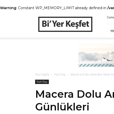
Warning
: Constant WP_MEMORY_LIMIT already defined in
/va
Bi’
Cumar
Yer
Keşfet
Y
Ana Sayfa
Yurt Dışı
Macera Dolu Amerika: New Yor
Yurt Dışı
Macera Dolu A
Günlükleri