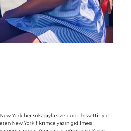
ew York her sokağıyla size bunu hissettiriyor.
reten New York fikrimce yazın gidilmesi
memeniz gerektiğini çok iyi öğretiyor). Kışları