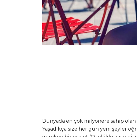
Dünyada en çok milyonere sahip olan N
Yaşadıkça size her gün yeni şeyler öğ
gereken bir eyalet (Özellikle kışın git