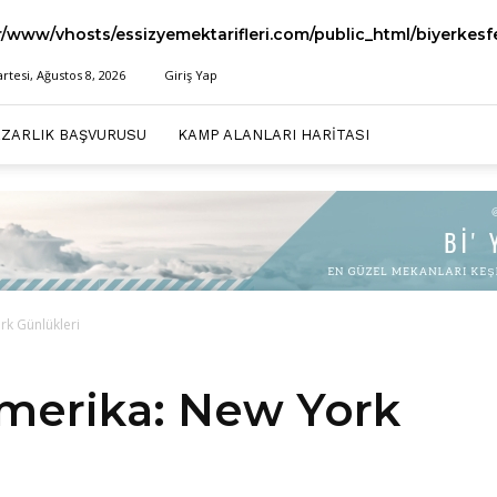
r/www/vhosts/essizyemektarifleri.com/public_html/biyerkes
tesi, Ağustos 8, 2026
Giriş Yap
AZARLIK BAŞVURUSU
KAMP ALANLARI HARITASI
k Günlükleri
merika: New York