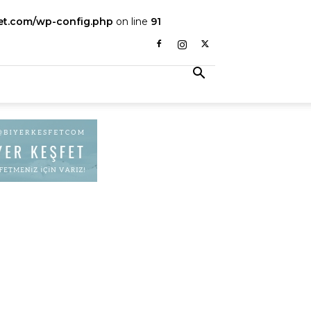
fet.com/wp-config.php
on line
91