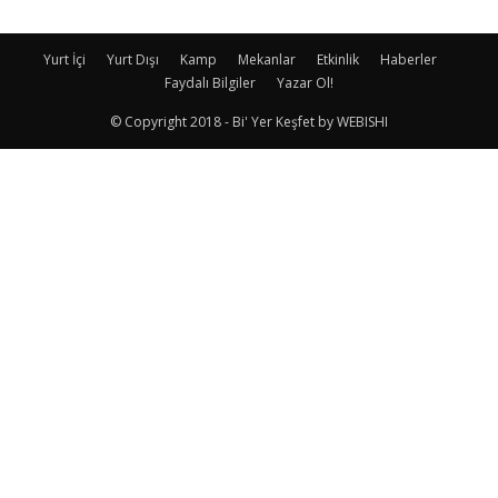
Yurt İçi
Yurt Dışı
Kamp
Mekanlar
Etkinlik
Haberler
Faydalı Bilgiler
Yazar Ol!
© Copyright 2018 - Bi' Yer Keşfet by WEBISHI