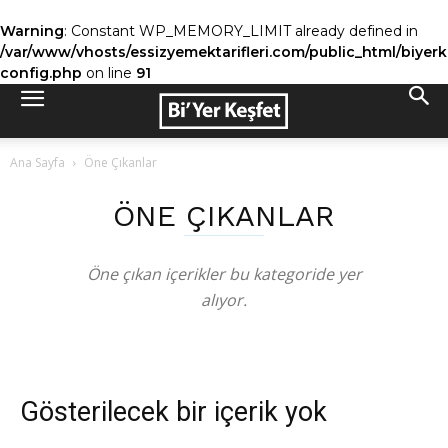
Warning
: Constant WP_MEMORY_LIMIT already defined in
/var/www/vhosts/essizyemektarifleri.com/public_html/biyer
config.php
on line
91
Ana Sayfa
Öne Çıkanlar
ÖNE ÇIKANLAR
Öne çıkan içerikler bu kategoride yer
alıyor.
Gösterilecek bir içerik yok