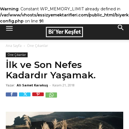
Warning
: Constant WP_MEMORY_LIMIT already defined in
/var/www/vhosts/essizyemektarifleri.com/public_html/biyer
config.php
on line
91
Ana Sayfa
Öne Çıkanlar
Öne Çıkanlar
İlk ve Son Nefes
Kadardır Yaşamak.
Yazar:
Ali Samet Karakuş
-
Kasım 21, 2018