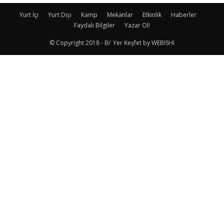
Yurt İçi
Yurt Dışı
Kamp
Mekanlar
Etkinlik
Haberler
Faydalı Bilgiler
Yazar Ol!
© Copyright 2018 - Bi' Yer Keşfet by WEBISHI